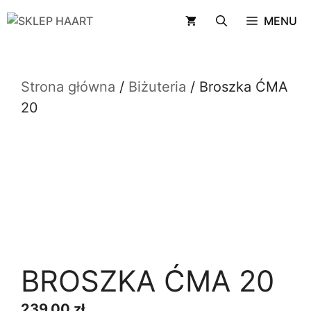
Przejdź
MENU
do
treści
Strona główna
/
Biżuteria
/ Broszka ĆMA
20
BROSZKA ĆMA 20
239,00
zł