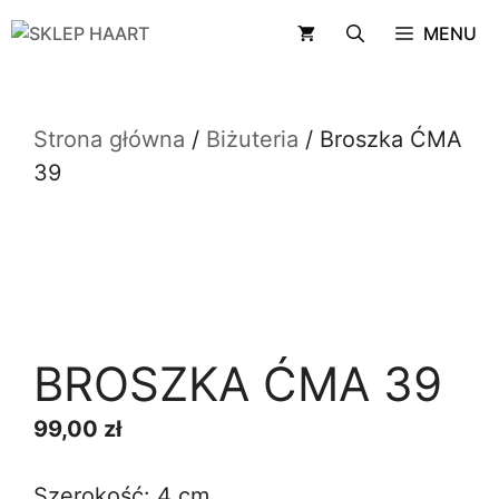
Przejdź
MENU
do
treści
Strona główna
/
Biżuteria
/ Broszka ĆMA
39
BROSZKA ĆMA 39
99,00
zł
Szerokość: 4 cm