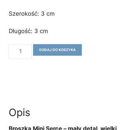
Szerokość: 3 cm
Długość: 3 cm
ilość
DODAJ DO KOSZYKA
Broszka
mini
SERCE
22
Opis
Broszka Mini Serce – mały detal, wielki