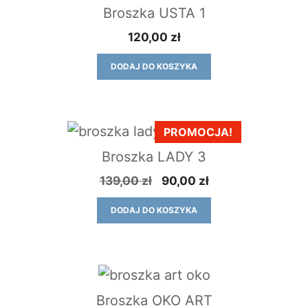
Broszka USTA 1
120,00
zł
DODAJ DO KOSZYKA
PROMOCJA!
Broszka LADY 3
Pierwotna
Aktualna
139,00
zł
90,00
zł
cena
cena
DODAJ DO KOSZYKA
wynosiła:
wynosi:
139,00 zł.
90,00 zł.
Broszka OKO ART