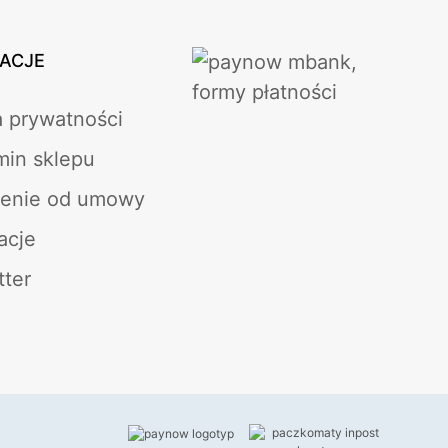
ACJE
a prywatności
min sklepu
ienie od umowy
acje
tter