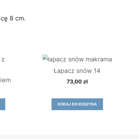
icę 8 cm.
Łapacz snów 14
kiem
73,00
zł
DODAJ DO KOSZYKA