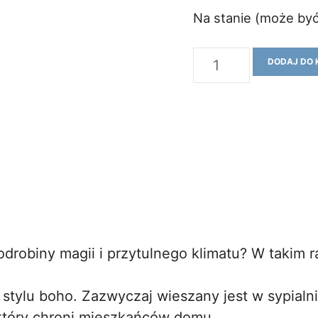
Na stanie (może by
ilość
DODAJ DO 
Łapacz
snów
15
drobiny magii i przytulnego klimatu? W takim r
tylu boho. Zazwyczaj wieszany jest w sypialni
 który chroni mieszkańców domu.