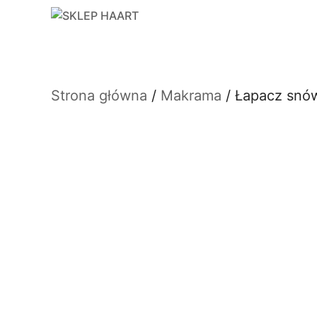
Przejdź
do
treści
Strona główna
/
Makrama
/ Łapacz snó