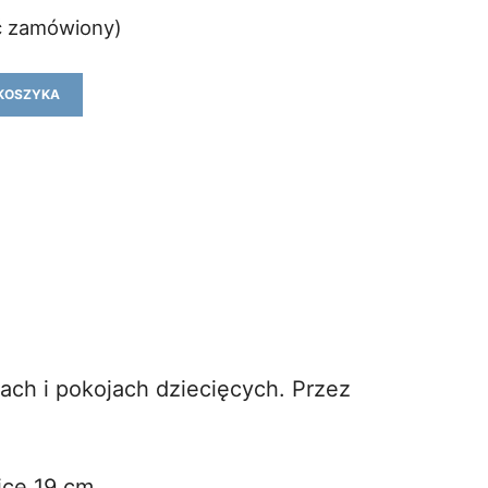
ć zamówiony)
KOSZYKA
ach i pokojach dziecięcych. Przez
icę 19 cm.