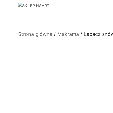
Przejdź
do
treści
Strona główna
/
Makrama
/ Łapacz snó