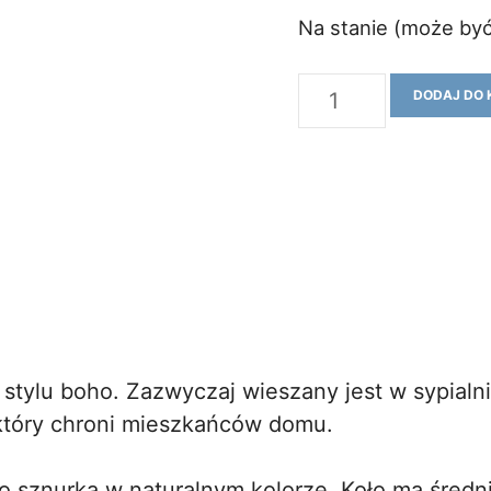
Na stanie (może by
ilość
DODAJ DO 
Łapacz
snów
2
tylu boho. Zazwyczaj wieszany jest w sypialni
 który chroni mieszkańców domu.
 sznurka w naturalnym kolorze. Koło ma średn