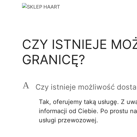
Przejdź
do
treści
CZY ISTNIEJE M
GRANICĘ?
A
Czy istnieje możliwość dost
Tak, oferujemy taką usługę. Z u
informacji od Ciebie. Po prostu 
usługi przewozowej.