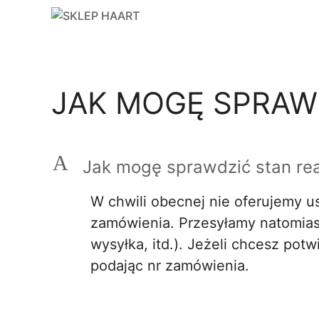
Przejdź
do
treści
JAK MOGĘ SPRAWD
A
Jak mogę sprawdzić stan rea
W chwili obecnej nie oferujemy u
zamówienia. Przesyłamy natomiast
wysyłka, itd.). Jeżeli chcesz pot
podając nr zamówienia.