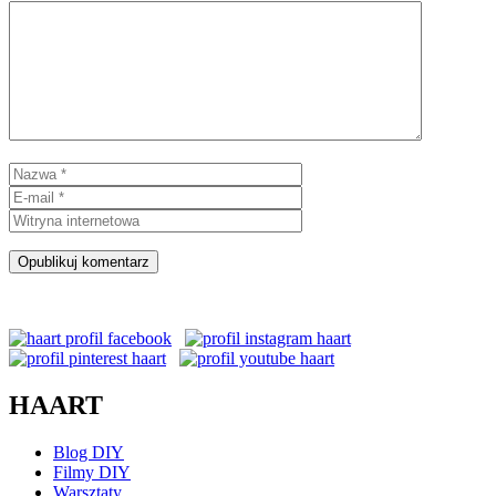
Komentarz
Nazwa
E-
mail
Witryna
internetowa
HAART
Blog DIY
Filmy DIY
Warsztaty