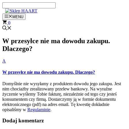
Przejdź
do
treści
MENU
0
W przesyłce nie ma dowodu zakupu.
Dlaczego?
A
W przesyłce nie ma dowodu zakupu. Dlaczego?
Domyślnie nie wysyłamy z produktem dowodu jego zakupu. Jest
nim chociażby zrealizowany przelew bankowy. Na wyraźne
życzenie wyślemy Tobie fakturę, niezależnie od tego czy jesteś
konsumentem czy firmą. Dostarczymy ją w formie dokumentu
elektronicznego (pdf) na adres email. Tę kwestię dokładnie
opisaliśmy w
Regulaminie
.
Dodaj komentarz