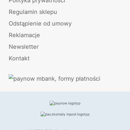
Polityka prywatności
Regulamin sklepu
Odstąpienie od umowy
Reklamacje
Newsletter
Kontakt
129,00
zł
DODAJ