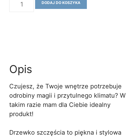
ilość
DODAJ DO KOSZYKA
ART
MAKRAMA
drzewko
szczęścia
4
Opis
Czujesz, że Twoje wnętrze potrzebuje
odrobiny magii i przytulnego klimatu? W
takim razie mam dla Ciebie idealny
produkt!
Drzewko szczęścia to piękna i stylowa